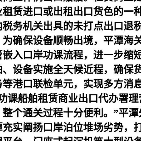
业租赁进口或出租出口货色的一
内税务机关出具的未打点出口退
。为确保设备顺畅出境，平潭海
管嵌入口岸功课流程，进一步缩
舶、设备实施全天候近程，确保
务等港口联检单元，实现多方消
工功课船舶租赁商业出口代办署理
，整个通关过程十分便利。”平潭
潭充实阐扬口岸泊位堆场劣势，