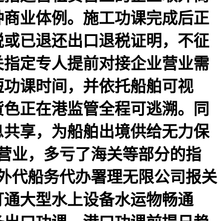
种商业体例。施工功课完成后正
税或已退还出口退税证明，不征
关指定专人提前对接企业营业需
短功课时间，并依托船舶可视
货色正在港监管全程可逃溯。同
息共享，为船舶出境供给无力保
营业，多亏了海关等部分的指
外代船务代办署理无限公司报关
打通大型水上设备水运物畅通