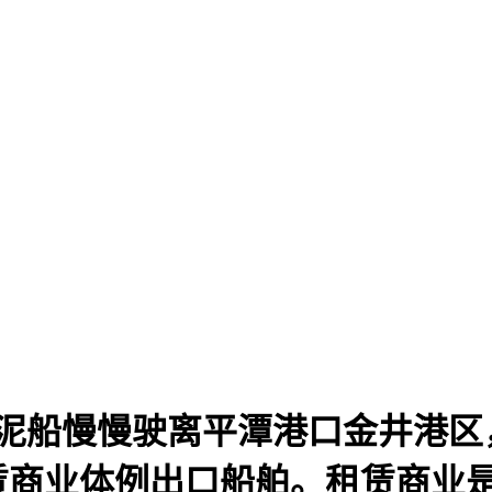
泥船慢慢驶离平潭港口金井港区
赁商业体例出口船舶。租赁商业