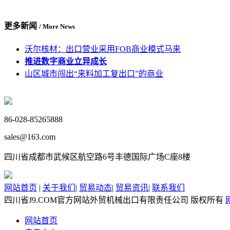
更多新闻
/ More News
沃尔核材：出口营业采用FOB商业模式马来
推进数字商业立异成长
山区城市闯出“来料加工复出口”的商业
86-028-85265888
sales@163.com
四川省成都市武候区航空路6号丰德国际广场C座8楼
网站首页
|
关于我们
|
贸易动态
|
贸易资讯
|
联系我们
四川省J9.COM官方网站外贸机械出口有限责任公司 版权所有
网站首页