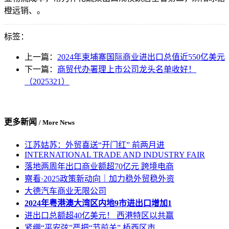
橙远销、。
标签：
上一篇：
2024年柬埔寨国际商业进出口总值近550亿美元
下一篇：
商贸代办署理上市公司龙头名单收好！
（2025321）
更多新闻
/ More News
江苏姑苏：外贸喜送“开门红” 前两月进
INTERNATIONAL TRADE AND INDUSTRY FAIR
落地两周年出口商业额超70亿元 跨境电商
察看·2025政策新动向｜加力稳外贸稳外资
大德汽车商业无限公司
2024年粤港澳大湾区内地9市进出口增加1
进出口总额超40亿美元！ 西港特区以共赢
紧绷“平安弦”严把“节前关” 桥西区市