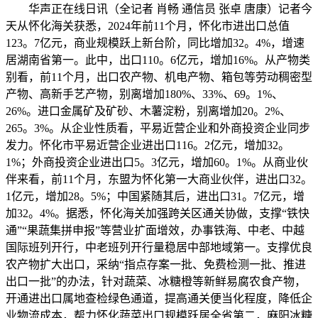
华声正在线日讯（全记者 肖畅 通信员 张卓 唐康）记者今
天从怀化海关获悉，2024年前11个月，怀化市进出口总值
123。7亿元，商业规模跃上新台阶，同比增加32。4%，增速
居湖南省第一。此中，出口110。6亿元，增加16%。从产物类
别看，前11个月，出口农产物、机电产物、箱包等劳动稠密型
产物、高新手艺产物，别离增加180%、33%、69。1%、
26%。进口金属矿及矿砂、木薯淀粉，别离增加20。2%、
265。3%。从企业性质看，平易近营企业和外商投资企业同步
发力。怀化市平易近营企业进出口116。2亿元，增加32。
1%；外商投资企业进出口5。3亿元，增加60。1%。从商业伙
伴来看，前11个月，东盟为怀化第一大商业伙伴，进出口32。
1亿元，增加28。5%；中国紧随其后，进出口31。7亿元，增
加32。4%。据悉，怀化海关加强跨关区通关协做，支撑“铁快
通”“果蔬集拼申报”等营业扩面增效，办事铁海、中老、中越
国际班列开行，中老班列开行量稳居中部地域第一。支撑优良
农产物扩大出口，采纳“指点存案一批、免费检测一批、推进
出口一批”的办法，针对蔬菜、冰糖橙等新鲜易腐农食产物，
开通进出口属地查检绿色通道，提高通关便当化程度，降低企
业物流成本，帮力怀化蔬菜出口规模跃居全省第二，麻阳冰糖